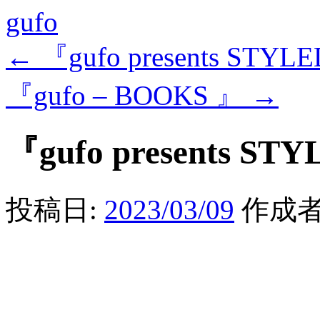
gufo
←
『gufo presents STYLE
『gufo – BOOKS 』
→
『gufo presents STY
投稿日:
2023/03/09
作成者