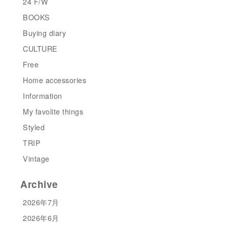
24 F/W
BOOKS
Buying diary
CULTURE
Free
Home accessories
Information
My favolite things
Styled
TRIP
Vintage
Archive
2026年7月
2026年6月