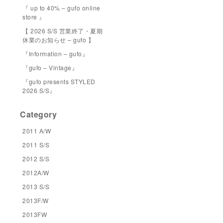
『 up to 40% – gufo online
store 』
【 2026 S/S 営業終了・夏期
休業のお知らせ – gufo 】
『Information – gufo』
『gufo – Vintage』
『gufo presents STYLED
2026 S/S』
Category
2011 A/W
2011 S/S
2012 S/S
2012A/W
2013 S/S
2013F/W
2013FW