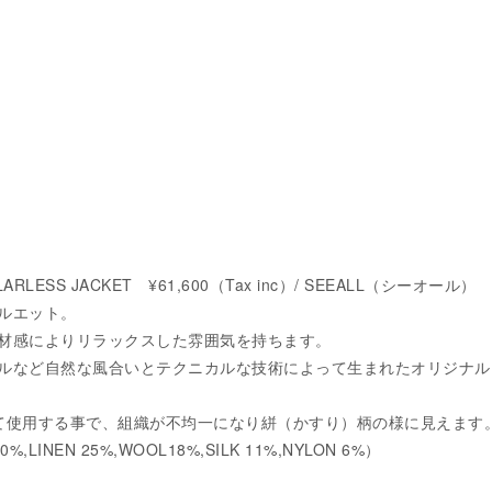
LARLESS JACKET ¥61,600（Tax inc）/ SEEALL（シーオール）
ルエット。
材感によりリラックスした雰囲気を持ちます。
ルなど自然な風合いとテクニカルな技術によって生まれたオリジナル
て使用する事で、組織が不均一になり絣（かすり）柄の様に見えます
40%,LINEN 25%,WOOL18%,SILK 11%,NYLON 6%）