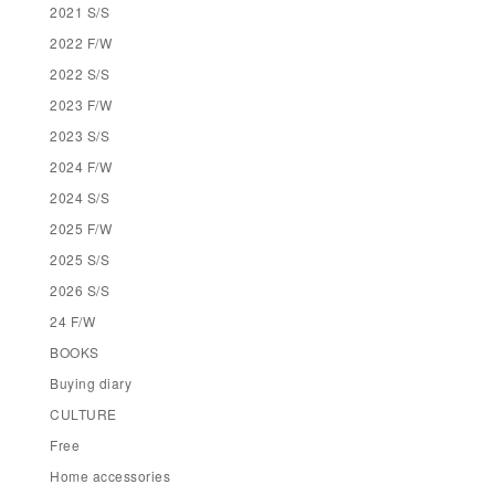
2021 S/S
2022 F/W
2022 S/S
2023 F/W
2023 S/S
2024 F/W
2024 S/S
2025 F/W
2025 S/S
2026 S/S
24 F/W
BOOKS
Buying diary
CULTURE
Free
Home accessories