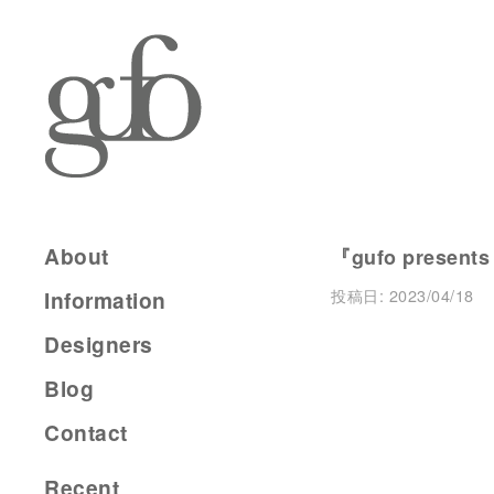
About
『gufo presents
投稿日:
2023/04/18
Information
Designers
Blog
Contact
Recent