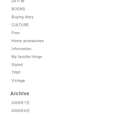
24 F/W
BOOKS
Buying diary
CULTURE
Free
Home accessories
Information
My favolite things
Styled
TRIP
Vintage
Archive
2026年7月
2026年6月