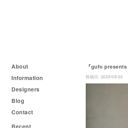
About
『gufo presents
投稿日:
2023/05/23
Information
Designers
Blog
Contact
Recent