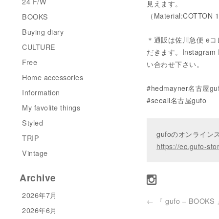
24 F/W
見えます。
（Material:COTTON
BOOKS
Buying diary
＊通販は佐川急便 eコ
CULTURE
だきます。Instagram 
Free
い合わせ下さい。
Home accessories
#hedmayner名古屋gu
Information
#seeall名古屋gufo
My favolite things
Styled
gufoのオンライ
TRIP
https://ec.gufo-sto
Vintage
Archive
2026年7月
←
『 gufo – BOOKS
2026年6月