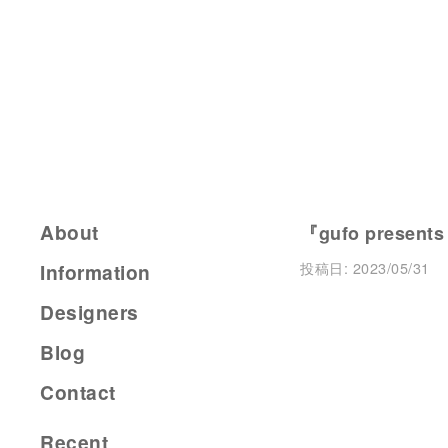
About
『gufo presents
投稿日:
2023/05/31
Information
Designers
Blog
Contact
Recent