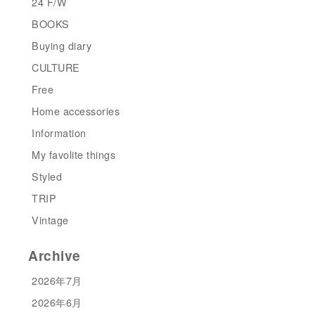
24 F/W
BOOKS
Buying diary
CULTURE
Free
Home accessories
Information
My favolite things
Styled
TRIP
Vintage
Archive
2026年7月
2026年6月