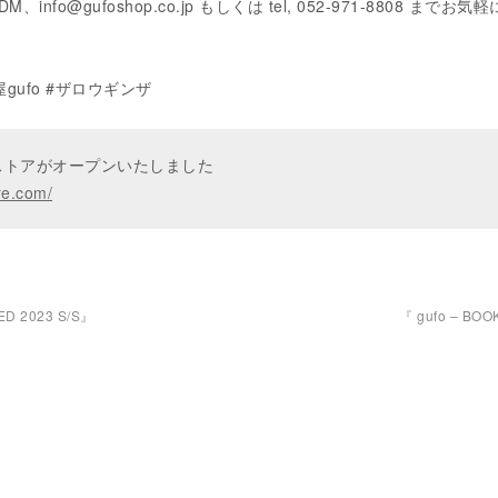
DM、info@gufoshop.co.jp もしくは tel, 052-971-8808 までお気
屋gufo #ザロウギンザ
ンストアがオープンいたしました
re.com/
ED 2023 S/S』
『 gufo – BO