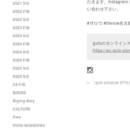
だきます。Instagram 
2021 S/S
い合わせ下さい。
2022 F/W
2022 S/S
#ザロウ #therow名古
2023 F/W
2023 S/S
gufoのオンライ
2024 F/W
https://ec.gufo-sto
2024 S/S
2025 F/W
2025 S/S
2026 S/S
←
『gufo presents STYL
24 F/W
BOOKS
Buying diary
CULTURE
Free
Home accessories