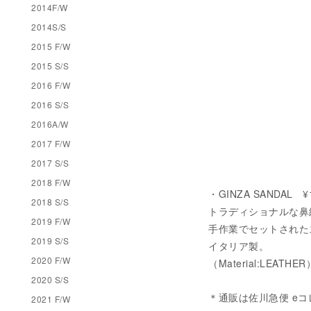
2014F/W
2014S/S
2015 F/W
2015 S/S
2016 F/W
2016 S/S
2016A/W
2017 F/W
2017 S/S
2018 F/W
・GINZA SANDAL ¥
2018 S/S
トラディショナルな鼻
2019 F/W
手作業でセットされた
2019 S/S
イタリア製。
2020 F/W
（Material:LEATHER
2020 S/S
＊通販は佐川急便 eコ
2021 F/W