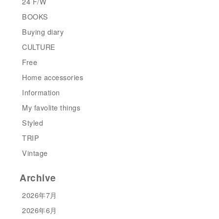
24 F/W
BOOKS
Buying diary
CULTURE
Free
Home accessories
Information
My favolite things
Styled
TRIP
Vintage
Archive
2026年7月
2026年6月