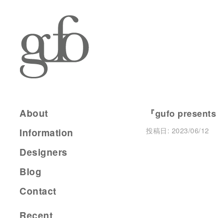
About
『gufo presents
投稿日:
2023/06/12
Information
Designers
Blog
Contact
Recent