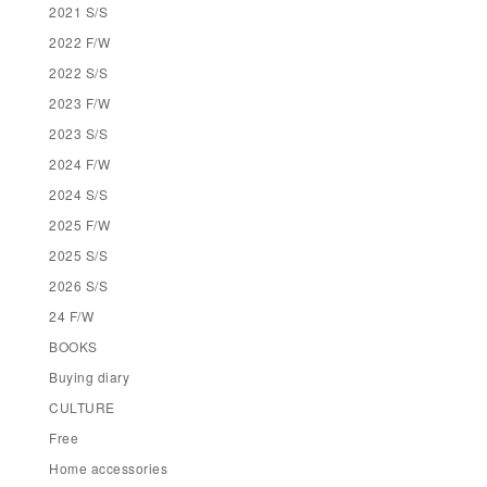
2021 S/S
2022 F/W
2022 S/S
2023 F/W
2023 S/S
2024 F/W
2024 S/S
2025 F/W
2025 S/S
2026 S/S
24 F/W
BOOKS
Buying diary
CULTURE
Free
Home accessories