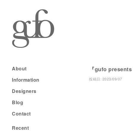
About
『gufo present
Information
投稿日:
2023/09/07
Designers
Blog
Contact
Recent