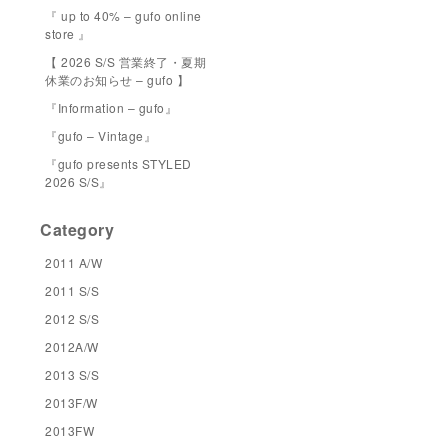
『 up to 40% – gufo online
store 』
【 2026 S/S 営業終了・夏期
休業のお知らせ – gufo 】
『Information – gufo』
『gufo – Vintage』
『gufo presents STYLED
2026 S/S』
Category
2011 A/W
2011 S/S
2012 S/S
2012A/W
2013 S/S
2013F/W
2013FW