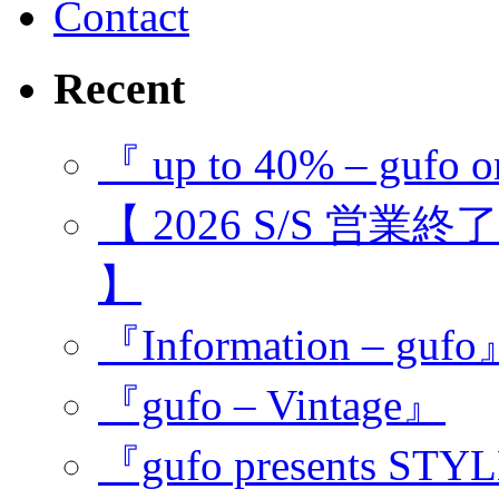
Contact
Recent
『 up to 40% – gufo o
【 2026 S/S 営業
】
『Information – guf
『gufo – Vintage』
『gufo presents STY