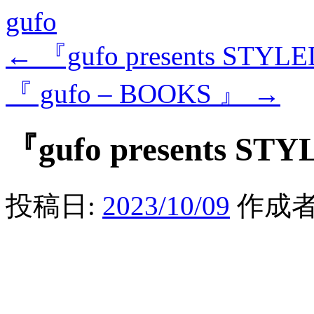
gufo
←
『gufo presents STYL
『 gufo – BOOKS 』
→
『gufo presents ST
投稿日:
2023/10/09
作成者