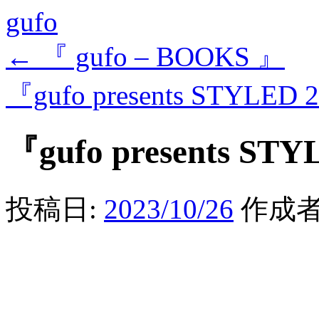
gufo
←
『 gufo – BOOKS 』
『gufo presents STYLED 
『gufo presents STY
投稿日:
2023/10/26
作成者