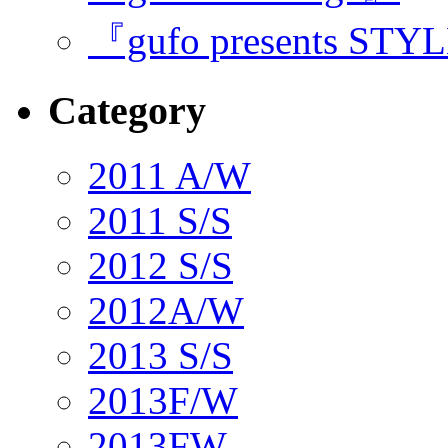
『gufo presents STY
Category
2011 A/W
2011 S/S
2012 S/S
2012A/W
2013 S/S
2013F/W
2013FW