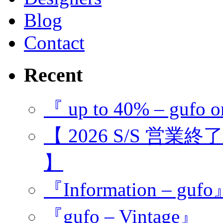
Blog
Contact
Recent
『 up to 40% – gufo o
【 2026 S/S 営業
】
『Information – guf
『gufo – Vintage』