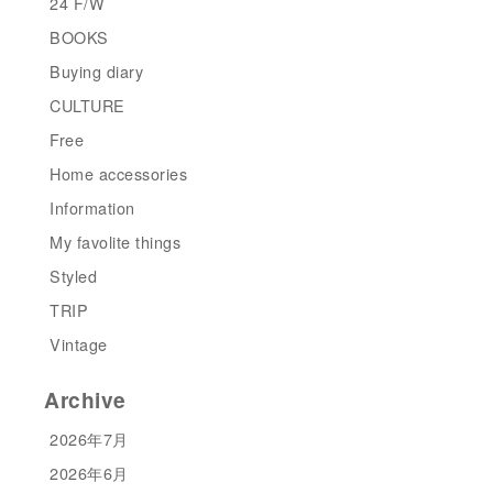
24 F/W
BOOKS
Buying diary
CULTURE
Free
Home accessories
Information
My favolite things
Styled
TRIP
Vintage
Archive
2026年7月
2026年6月