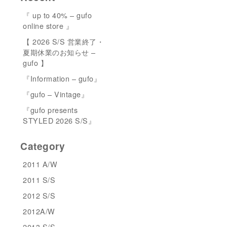
『 up to 40% – gufo
online store 』
【 2026 S/S 営業終了・
夏期休業のお知らせ –
gufo 】
『Information – gufo』
『gufo – Vintage』
『gufo presents
STYLED 2026 S/S』
Category
2011 A/W
2011 S/S
2012 S/S
2012A/W
2013 S/S