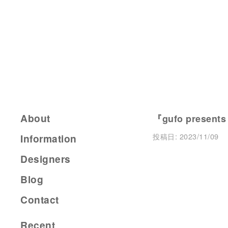
About
『gufo presents
投稿日:
2023/11/09
Information
Designers
Blog
Contact
Recent