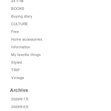
24 F/W
BOOKS
Buying diary
CULTURE
Free
Home accessories
Information
My favolite things
Styled
TRIP
Vintage
Archive
2026年7月
2026年6月