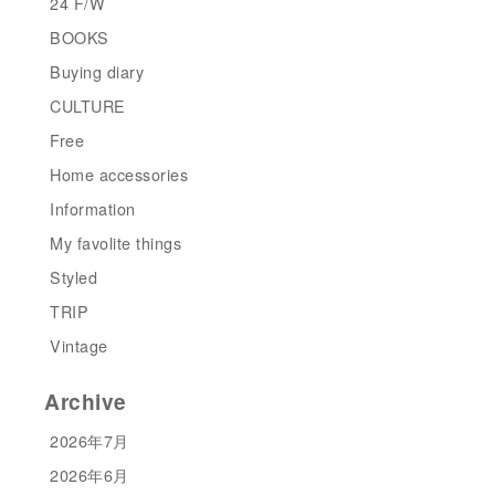
24 F/W
BOOKS
Buying diary
CULTURE
Free
Home accessories
Information
My favolite things
Styled
TRIP
Vintage
Archive
2026年7月
2026年6月