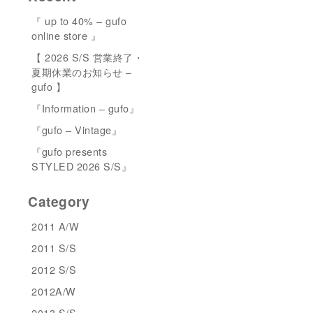
『 up to 40% – gufo
online store 』
【 2026 S/S 営業終了・
夏期休業のお知らせ –
gufo 】
『Information – gufo』
『gufo – Vintage』
『gufo presents
STYLED 2026 S/S』
Category
2011 A/W
2011 S/S
2012 S/S
2012A/W
2013 S/S