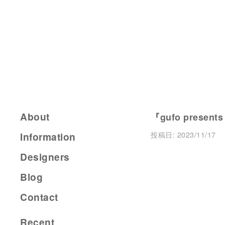
About
『gufo present
投稿日:
2023/11/17
Information
Designers
Blog
Contact
Recent