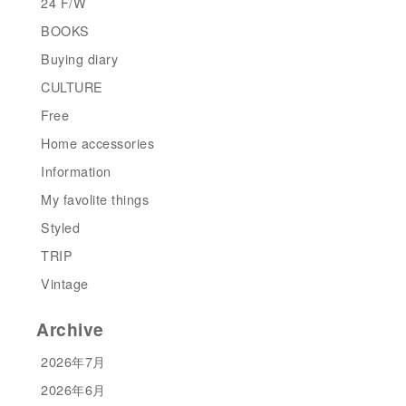
24 F/W
BOOKS
Buying diary
CULTURE
Free
Home accessories
Information
My favolite things
Styled
TRIP
Vintage
Archive
2026年7月
2026年6月