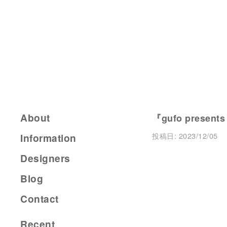
About
『gufo present
投稿日:
2023/12/05
Information
Designers
Blog
Contact
Recent