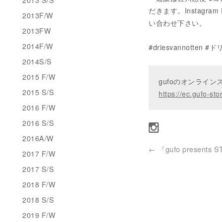
だきます。Instagram D
2013F/W
い合わせ下さい。
2013FW
2014F/W
#driesvannott
2014S/S
2015 F/W
gufoのオンライ
2015 S/S
https://ec.gufo-sto
2016 F/W
2016 S/S
2016A/W
←
『gufo presents 
2017 F/W
2017 S/S
2018 F/W
2018 S/S
2019 F/W