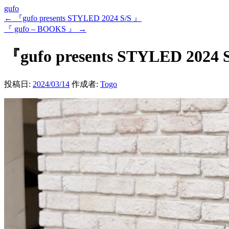
gufo
←
『gufo presents STYLED 2024 S/S 』
『 gufo – BOOKS 』
→
『gufo presents STYLED 2024 
投稿日:
2024/03/14
作成者:
Togo