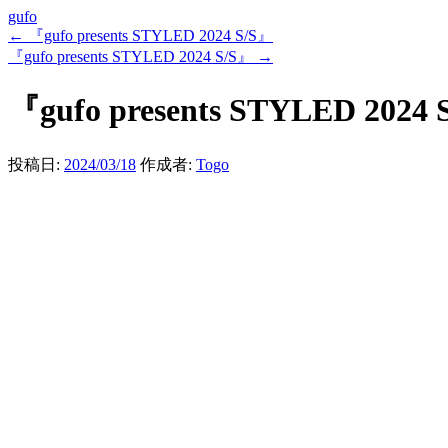
gufo
←
『gufo presents STYLED 2024 S/S』
『gufo presents STYLED 2024 S/S』
→
『gufo presents STYLED 2024 
投稿日:
2024/03/18
作成者:
Togo