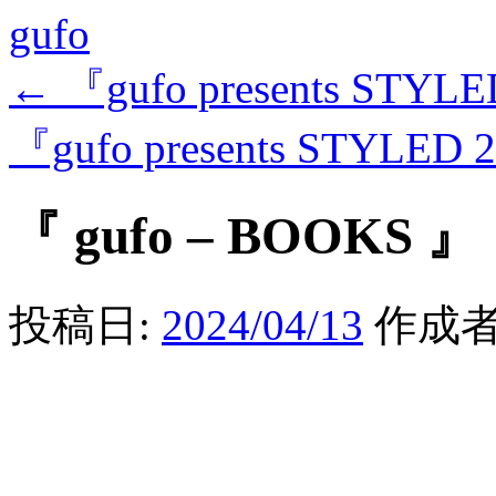
gufo
←
『gufo presents STYLE
『gufo presents STYLED 
『 gufo – BOOKS 』
投稿日:
2024/04/13
作成者