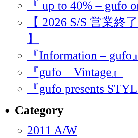
『 up to 40% – gufo o
【 2026 S/S 営業
】
『Information – guf
『gufo – Vintage』
『gufo presents STY
Category
2011 A/W