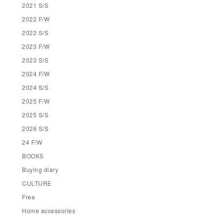
2021 S/S
2022 F/W
2022 S/S
2023 F/W
2023 S/S
2024 F/W
2024 S/S
2025 F/W
2025 S/S
2026 S/S
24 F/W
BOOKS
Buying diary
CULTURE
Free
Home accessories