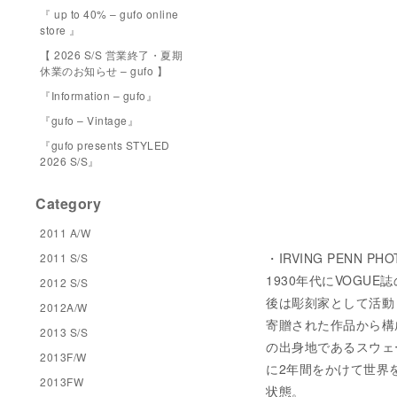
『 up to 40% – gufo online
store 』
【 2026 S/S 営業終了・夏期
休業のお知らせ – gufo 】
『Information – gufo』
『gufo – Vintage』
『gufo presents STYLED
2026 S/S』
Category
2011 A/W
・IRVING PENN PHO
2011 S/S
1930年代にVOGU
2012 S/S
後は彫刻家として活動したリサ
2012A/W
寄贈された作品から構
2013 S/S
の出身地であるスウェーデン
2013F/W
に2年間をかけて世界
2013FW
状態。