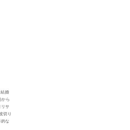
と結婚
2)から
妻リサ
を皮切り
準的な