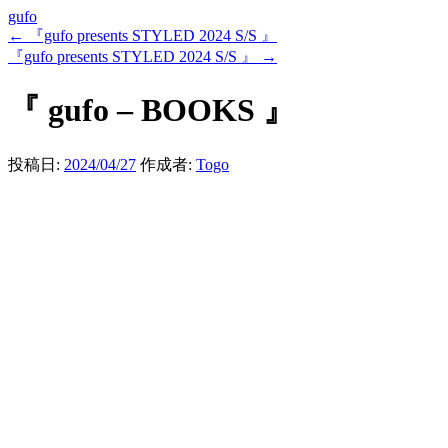
gufo
←
『gufo presents STYLED 2024 S/S 』
『gufo presents STYLED 2024 S/S 』
→
『 gufo – BOOKS 』
投稿日:
2024/04/27
作成者:
Togo