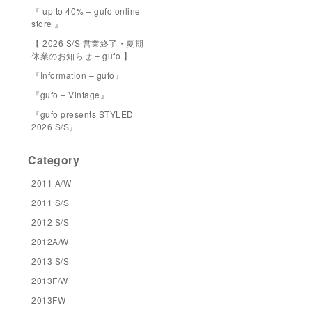
『 up to 40% – gufo online
store 』
【 2026 S/S 営業終了・夏期
休業のお知らせ – gufo 】
『Information – gufo』
『gufo – Vintage』
『gufo presents STYLED
2026 S/S』
Category
2011 A/W
2011 S/S
2012 S/S
2012A/W
2013 S/S
2013F/W
2013FW