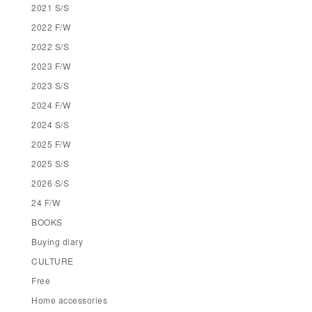
2021 S/S
2022 F/W
2022 S/S
2023 F/W
2023 S/S
2024 F/W
2024 S/S
2025 F/W
2025 S/S
2026 S/S
24 F/W
BOOKS
Buying diary
CULTURE
Free
Home accessories