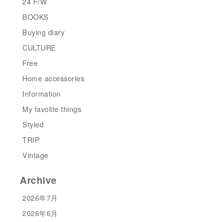
24 F/W
BOOKS
Buying diary
CULTURE
Free
Home accessories
Information
My favolite things
Styled
TRIP
Vintage
Archive
2026年7月
2026年6月