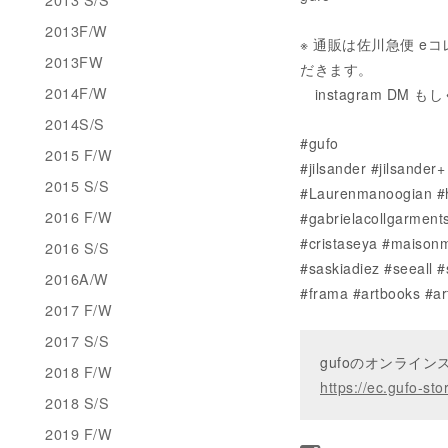
2013F/W
※ 通販は佐川急便 
2013FW
だきます。
2014F/W
instagram DM も
2014S/S
#gufo
2015 F/W
#jilsander #jilsande
2015 S/S
#Laurenmanoogian #h
2016 F/W
#gabrielacollgarment
#cristaseya #maisonm
2016 S/S
#saskiadiez #seeall 
2016A/W
#frama #artbooks #ar
2017 F/W
2017 S/S
gufoのオンライ
2018 F/W
https://ec.gufo-sto
2018 S/S
2019 F/W