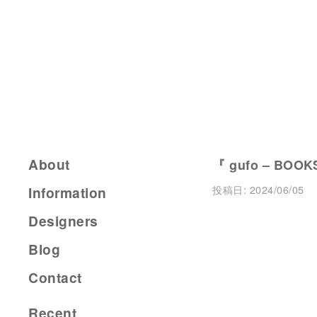
About
『 gufo – BOOK
投稿日:
2024/06/05
Information
Designers
Blog
Contact
Recent