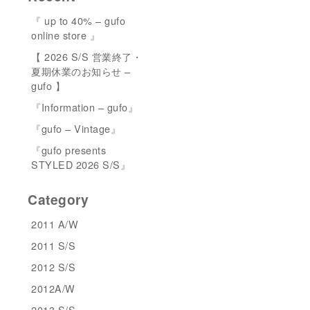
『 up to 40% – gufo
online store 』
【 2026 S/S 営業終了・
夏期休業のお知らせ –
gufo 】
『Information – gufo』
『gufo – Vintage』
『gufo presents
STYLED 2026 S/S』
Category
2011 A/W
2011 S/S
2012 S/S
2012A/W
2013 S/S