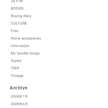
24 F/W
BOOKS
Buying diary
CULTURE
Free
Home accessories
Information
My favolite things
Styled
TRIP
Vintage
Archive
2026年7月
2026年6月