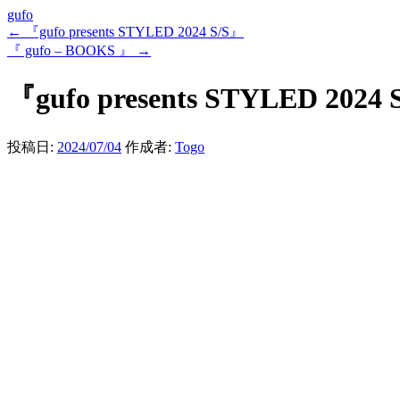
gufo
←
『gufo presents STYLED 2024 S/S』
『 gufo – BOOKS 』
→
『gufo presents STYLED 2024 
投稿日:
2024/07/04
作成者:
Togo