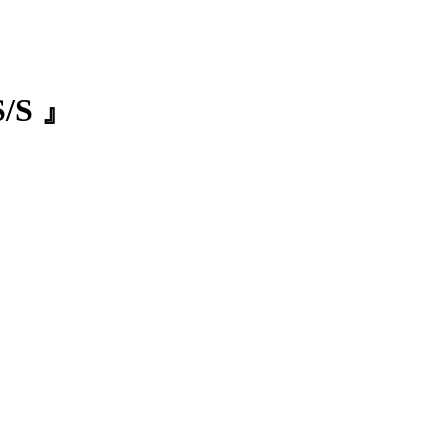
S/S 』