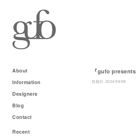
About
『gufo present
Information
投稿日:
2024/09/09
Designers
Blog
Contact
Recent