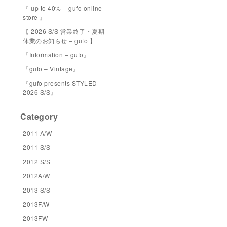
『 up to 40% – gufo online
store 』
【 2026 S/S 営業終了・夏期
休業のお知らせ – gufo 】
『Information – gufo』
『gufo – Vintage』
『gufo presents STYLED
2026 S/S』
Category
2011 A/W
2011 S/S
2012 S/S
2012A/W
2013 S/S
2013F/W
2013FW