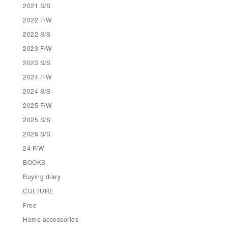
2021 S/S
2022 F/W
2022 S/S
2023 F/W
2023 S/S
2024 F/W
2024 S/S
2025 F/W
2025 S/S
2026 S/S
24 F/W
BOOKS
Buying diary
CULTURE
Free
Home accessories