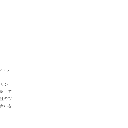
ァン・ノ
ラリン
釈して
」社のツ
合いを