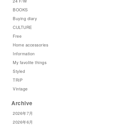
24 F/W
BOOKS
Buying diary
CULTURE
Free
Home accessories
Information
My favolite things
Styled
TRIP
Vintage
Archive
2026年7月
2026年6月