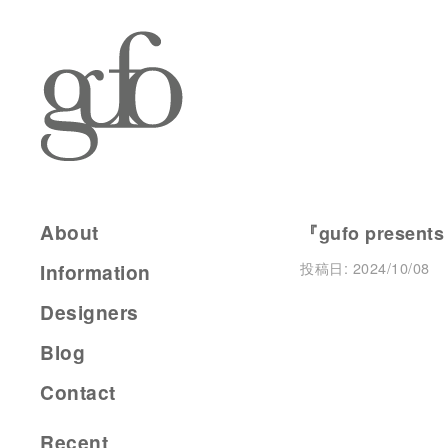
About
『gufo presents
投稿日:
2024/10/08
Information
Designers
Blog
Contact
Recent