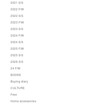
2021 S/S
2022 F/W
2022 S/S
2023 F/W
2023 S/S
2024 F/W
2024 S/S
2025 F/W
2025 S/S
2026 S/S
24 F/W
BOOKS
Buying diary
CULTURE
Free
Home accessories