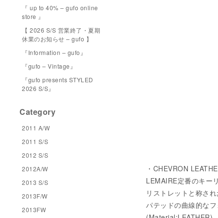
『 up to 40% – gufo online
store 』
【 2026 S/S 営業終了・夏期
休業のお知らせ – gufo 】
『Information – gufo』
『gufo – Vintage』
『gufo presents STYLED
2026 S/S』
Category
2011 A/W
2011 S/S
2012 S/S
・CHEVRON LEATHER
2012A/W
LEMAIRE定番のキ
2013 S/S
リストレットと称され
2013F/W
パテッドの曲線的なフ
2013FW
(Material:LEATHER)