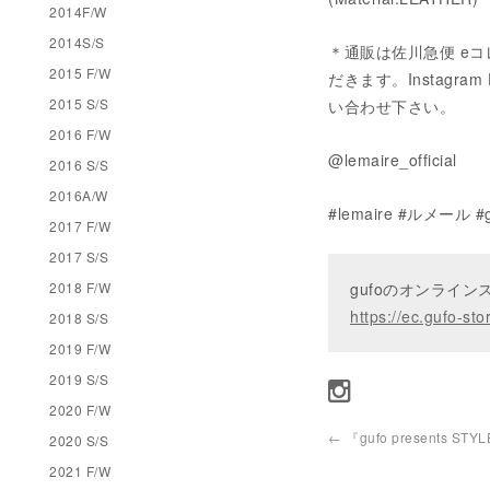
2014F/W
2014S/S
＊通販は佐川急便 e
2015 F/W
だきます。Instagram D
2015 S/S
い合わせ下さい。
2016 F/W
@lemaire_official
2016 S/S
2016A/W
#lemaire #ルメール #g
2017 F/W
2017 S/S
2018 F/W
gufoのオンライ
https://ec.gufo-sto
2018 S/S
2019 F/W
2019 S/S
2020 F/W
←
『gufo presents STYL
2020 S/S
2021 F/W