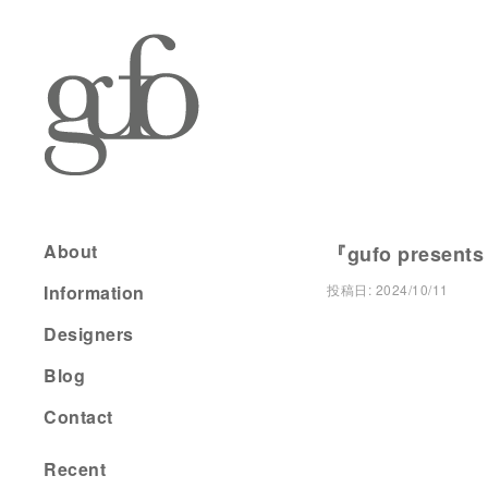
About
『gufo present
Information
投稿日:
2024/10/11
Designers
Blog
Contact
Recent