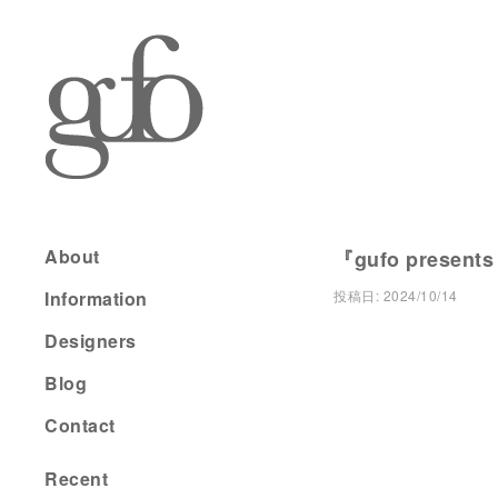
About
『gufo present
Information
投稿日:
2024/10/14
Designers
Blog
Contact
Recent