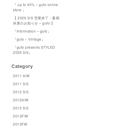
『 up to 40% – gufo online
store 』
【 2026 S/S 営業終了・夏期
休業のお知らせ – gufo 】
『Information – gufo』
『gufo – Vintage』
『gufo presents STYLED
2026 S/S』
Category
2011 A/W
2011 S/S
2012 S/S
2012A/W
2013 S/S
2013F/W
2013FW