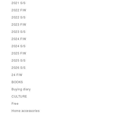
2021 S/S
2022 F/W
2022 S/S
2023 F/W
2023 S/S
2024 F/W
2024 S/S
2025 F/W
2025 S/S
2026 S/S
24 F/W
BOOKS
Buying diary
CULTURE
Free
Home accessories