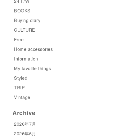
24 F/W
BOOKS
Buying diary
CULTURE
Free
Home accessories
Information
My favolite things
Styled
TRIP
Vintage
Archive
2026年7月
2026年6月