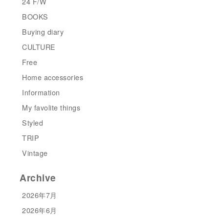
24 F/W
BOOKS
Buying diary
CULTURE
Free
Home accessories
Information
My favolite things
Styled
TRIP
Vintage
Archive
2026年7月
2026年6月