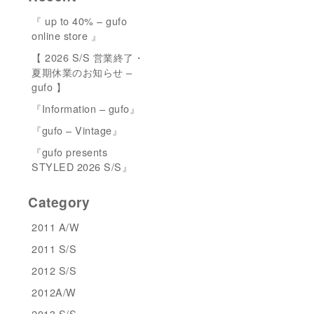
『 up to 40% – gufo
online store 』
【 2026 S/S 営業終了・
夏期休業のお知らせ –
gufo 】
『Information – gufo』
『gufo – Vintage』
『gufo presents
STYLED 2026 S/S』
Category
2011 A/W
2011 S/S
2012 S/S
2012A/W
2013 S/S