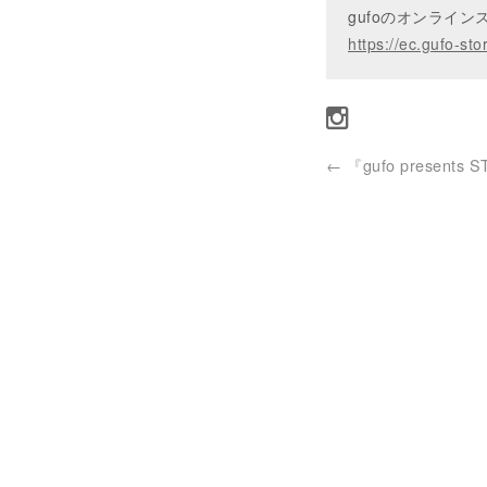
gufoのオンライ
https://ec.gufo-sto
←
『gufo presents 