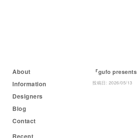
About
『gufo present
投稿日:
2026/05/13
Information
Designers
Blog
Contact
Recent