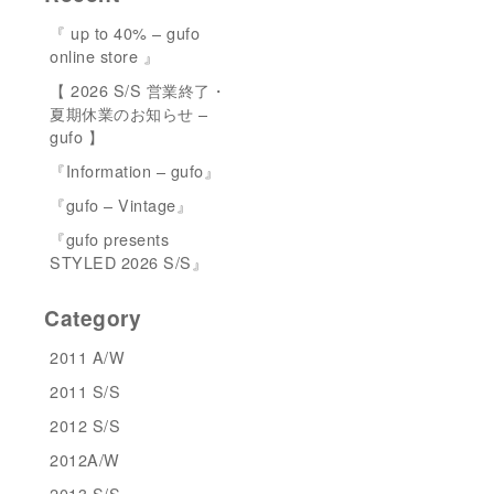
『 up to 40% – gufo
online store 』
【 2026 S/S 営業終了・
夏期休業のお知らせ –
gufo 】
『Information – gufo』
『gufo – Vintage』
『gufo presents
STYLED 2026 S/S』
Category
2011 A/W
2011 S/S
2012 S/S
2012A/W
2013 S/S