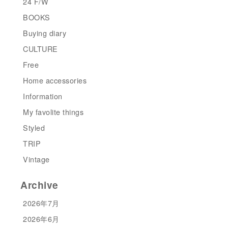
24 F/W
BOOKS
Buying diary
CULTURE
Free
Home accessories
Information
My favolite things
Styled
TRIP
Vintage
Archive
2026年7月
2026年6月