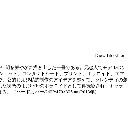
・Draw Blood for
の10年間を鮮やかに描き出した一冊である。元恋人でモデルのケ
プショット、コンタクトシート、プリント、ポラロイド、エフ
で、公的および私的制作のアイデアを超えて、ソレンティの創
た状態のまま8×10のポラロイドとして再撮影され、ギャラ
カバー/240P/470×305mm/2013年）