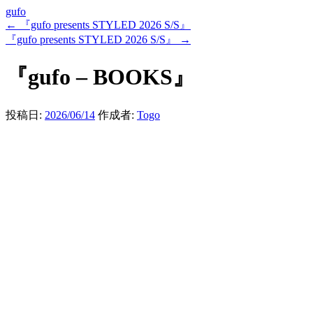
gufo
←
『gufo presents STYLED 2026 S/S』
『gufo presents STYLED 2026 S/S』
→
『gufo – BOOKS』
投稿日:
2026/06/14
作成者:
Togo