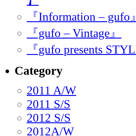
】
『Information – guf
『gufo – Vintage』
『gufo presents STY
Category
2011 A/W
2011 S/S
2012 S/S
2012A/W