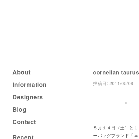
About
cornelian tauru
投稿日:
2011/05/08
Information
Designers
Blog
Contact
５月１４日（土）と１５
ーバッグブランド「corne
Recent