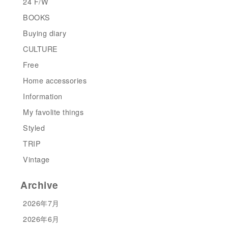
24 F/W
BOOKS
Buying diary
CULTURE
Free
Home accessories
Information
My favolite things
Styled
TRIP
Vintage
Archive
2026年7月
2026年6月