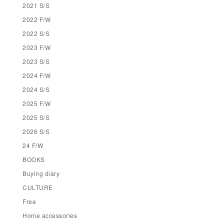
2021 S/S
2022 F/W
2022 S/S
2023 F/W
2023 S/S
2024 F/W
2024 S/S
2025 F/W
2025 S/S
2026 S/S
24 F/W
BOOKS
Buying diary
CULTURE
Free
Home accessories