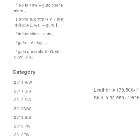
『 up to 40% – gufo online
store 』
【 2026 S/S 営業終了・夏期
休業のお知らせ – gufo 】
『Information – gufo』
『gufo – Vintage』
『gufo presents STYLED
2026 S/S』
Category
2011 A/W
Leather ￥178,500- 
2011 S/S
Shirt ￥32,550- / P
2012 S/S
2012A/W
2013 S/S
2013F/W
2013FW