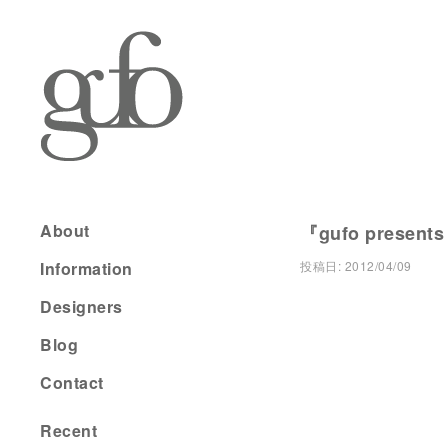
About
『gufo present
Information
投稿日:
2012/04/09
Designers
Blog
Contact
Recent