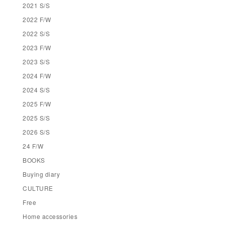
2021 S/S
2022 F/W
2022 S/S
2023 F/W
2023 S/S
2024 F/W
2024 S/S
2025 F/W
2025 S/S
2026 S/S
24 F/W
BOOKS
Buying diary
CULTURE
Free
Home accessories