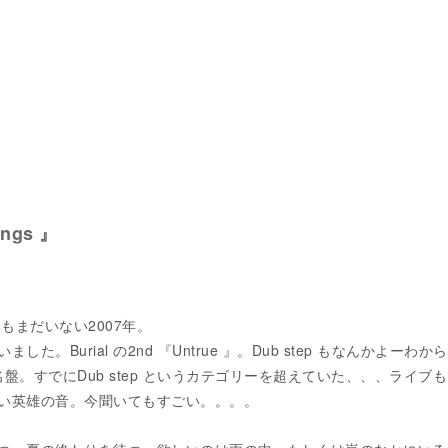
ings 』
ke もまだいない2007年。
た。Burial の2nd 『Untrue 』。Dub step もなんかよーわか
史的名盤。すでにDub step というカテゴリーを超えていた、、、ライブも
い英雄の音。今聞いてもすごい。。。。