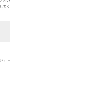
ときの
してく
ngs 』
→