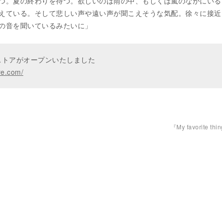
つ。夏の終わりを待つ。欲しいのは雨の中、もしくは嵐のなかにいる
えている。そして悲しい声や遠い声が聞こえそうな気配。徐々に接近
の音を聞いているみたいに」
ンストアがオープンいたしました
re.com/
』
『My favorite thi