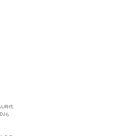
らん時代
DJも