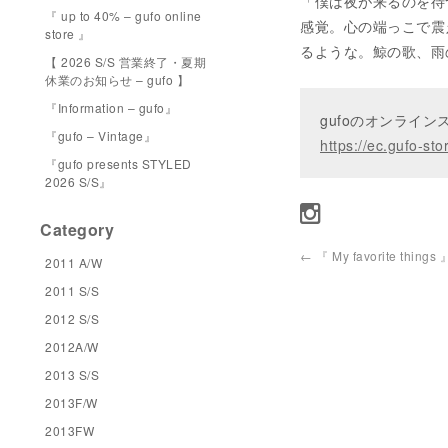
「僕は夜が来るのを待
『 up to 40% – gufo online
感覚。心の端っこで震
store 』
るような。鯨の歌、雨
【 2026 S/S 営業終了・夏期
休業のお知らせ – gufo 】
『Information – gufo』
gufoのオンライ
『gufo – Vintage』
https://ec.gufo-sto
『gufo presents STYLED
2026 S/S』
Category
←
『 My favorite things 
2011 A/W
2011 S/S
2012 S/S
2012A/W
2013 S/S
2013F/W
2013FW