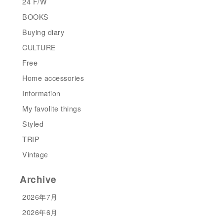
24 F/W
BOOKS
Buying diary
CULTURE
Free
Home accessories
Information
My favolite things
Styled
TRIP
Vintage
Archive
2026年7月
2026年6月