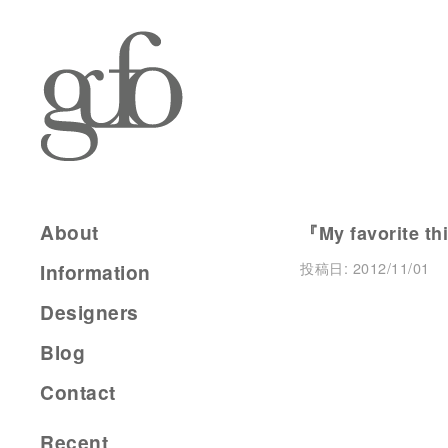
About
『My favorite th
投稿日:
2012/11/01
Information
Designers
Blog
Contact
Recent