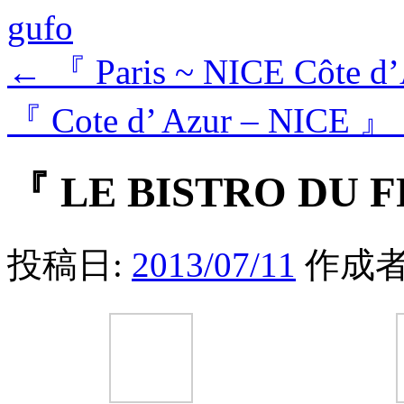
gufo
←
『 Paris ~ NICE Côte d
『 Cote d’ Azur – NICE 』
『 LE BISTRO DU 
投稿日:
2013/07/11
作成者