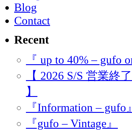
Blog
Contact
Recent
『 up to 40% – gufo o
【 2026 S/S 営業
】
『Information – guf
『gufo – Vintage』