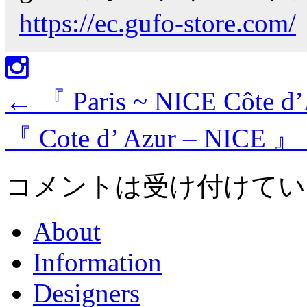
https://ec.gufo-store.com/
←
『 Paris ~ NICE Côte d
『 Cote d’ Azur – NICE 』
コメントは受け付けてい
About
Information
Designers