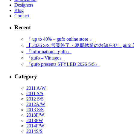
Designers
Blog
Contact
Recent
『 up to 40% – gufo online store 』
【 2026 S/S 営業終了・夏期休業のお知らせ – gufo
『Information – gufo』
『gufo – Vintage』
『gufo presents STYLED 2026 S/S』
Category
2011 A/W
2011 S/S
2012 S/S
2012A/W
2013 S/S
2013F/W
2013FW
2014F/W
2014S/S