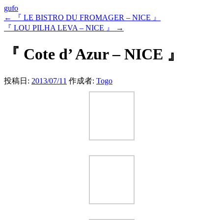
gufo
←
『 LE BISTRO DU FROMAGER – NICE 』
『 LOU PILHA LEVA – NICE 』
→
『 Cote d’ Azur – NICE 』
投稿日:
2013/07/11
作成者:
Togo