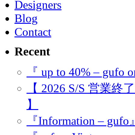
Designers
Blog
Contact
Recent
『 up to 40% – gufo o
【 2026 S/S 営業
】
『Information – guf