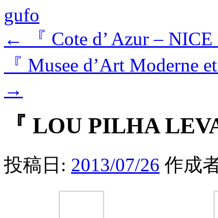
gufo
←
『 Cote d’ Azur – NICE
『 Musee d’Art Moderne et
→
『 LOU PILHA LEVA
投稿日:
2013/07/26
作成者