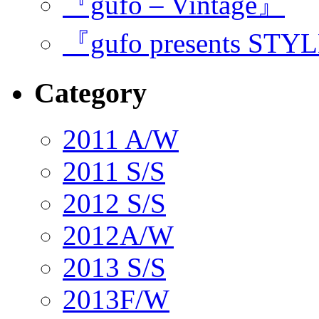
『gufo – Vintage』
『gufo presents STY
Category
2011 A/W
2011 S/S
2012 S/S
2012A/W
2013 S/S
2013F/W