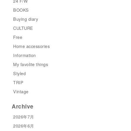
24 F/W
BOOKS
Buying diary
CULTURE
Free
Home accessories
Information
My favolite things
Styled
TRIP
Vintage
Archive
2026年7月
2026年6月