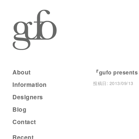
About
『gufo present
投稿日:
2013/09/13
Information
Designers
Blog
Contact
Recent