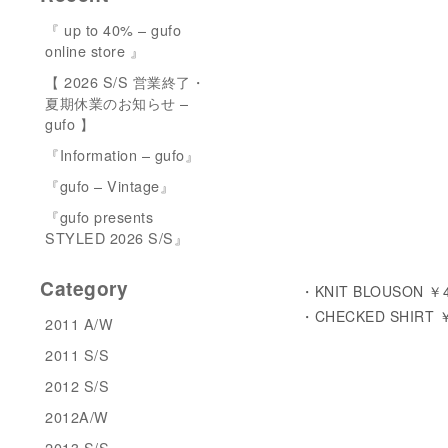
『 up to 40% – gufo
online store 』
【 2026 S/S 営業終了・
夏期休業のお知らせ –
gufo 】
『Information – gufo』
『gufo – Vintage』
『gufo presents
STYLED 2026 S/S』
Category
・KNIT BLOUSON ￥4
・CHECKED SHIRT ￥
2011 A/W
2011 S/S
2012 S/S
2012A/W
2013 S/S