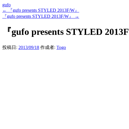
gufo
←
『gufo presents STYLED 2013F/W』
『gufo presents STYLED 2013F/W』
→
『gufo presents STYLED 201
投稿日:
2013/09/18
作成者:
Togo