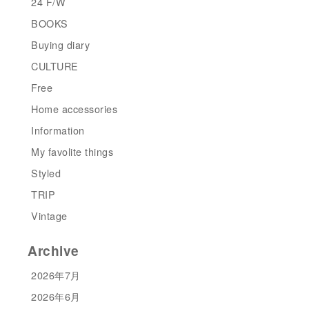
24 F/W
BOOKS
Buying diary
CULTURE
Free
Home accessories
Information
My favolite things
Styled
TRIP
Vintage
Archive
2026年7月
2026年6月