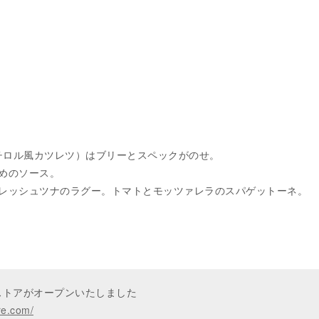
orese ( チロル風カツレツ）はブリーとスペックがのせ。
めのソース。
レッシュツナのラグー。トマトとモッツァレラのスパゲットーネ。
ンストアがオープンいたしました
re.com/