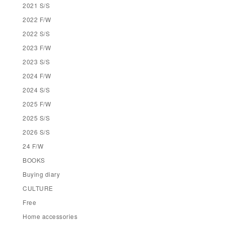
2021 S/S
2022 F/W
2022 S/S
2023 F/W
2023 S/S
2024 F/W
2024 S/S
2025 F/W
2025 S/S
2026 S/S
24 F/W
BOOKS
Buying diary
CULTURE
Free
Home accessories