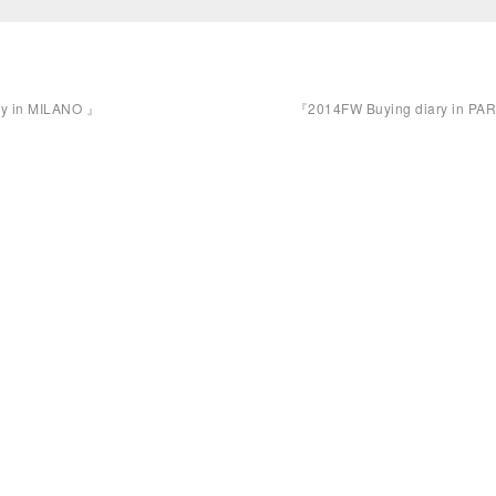
y in MILANO 』
『2014FW Buying diary in PA