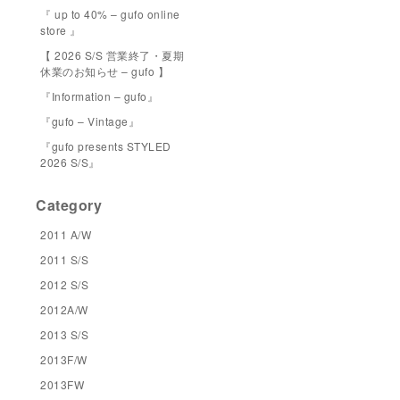
『 up to 40% – gufo online
store 』
【 2026 S/S 営業終了・夏期
休業のお知らせ – gufo 】
『Information – gufo』
『gufo – Vintage』
『gufo presents STYLED
2026 S/S』
Category
2011 A/W
2011 S/S
2012 S/S
2012A/W
2013 S/S
2013F/W
2013FW