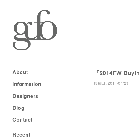
About
『2014FW Buying
Information
投稿日:
2014/01/23
Designers
Blog
Contact
Recent