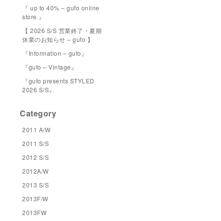
『 up to 40% – gufo online
store 』
【 2026 S/S 営業終了・夏期
休業のお知らせ – gufo 】
『Information – gufo』
『gufo – Vintage』
『gufo presents STYLED
2026 S/S』
Category
2011 A/W
2011 S/S
2012 S/S
2012A/W
2013 S/S
2013F/W
2013FW