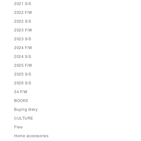
2021 S/S
2022 F/W
2022 S/S
2023 F/W
2023 S/S
2024 F/W
2024 S/S
2025 F/W
2025 S/S
2026 S/S
24 F/W
BOOKS
Buying diary
CULTURE
Free
Home accessories