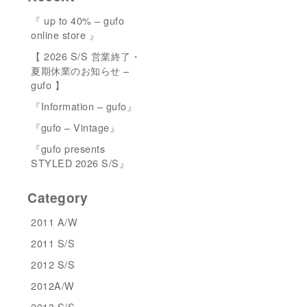
『 up to 40% – gufo
online store 』
【 2026 S/S 営業終了・
夏期休業のお知らせ –
gufo 】
『Information – gufo』
『gufo – Vintage』
『gufo presents
STYLED 2026 S/S』
Category
2011 A/W
2011 S/S
2012 S/S
2012A/W
2013 S/S