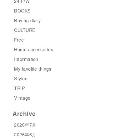
24 F/W
BOOKS
Buying diary
CULTURE
Free
Home accessories
Information
My favolite things
Styled
TRIP
Vintage
Archive
2026年7月
2026年6月