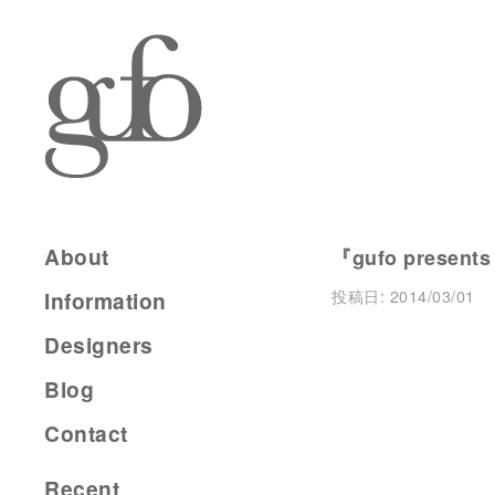
About
『gufo present
投稿日:
2014/03/01
Information
Designers
Blog
Contact
Recent