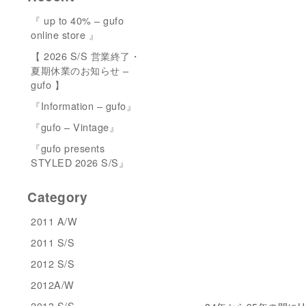
『 up to 40% – gufo
online store 』
【 2026 S/S 営業終了・
夏期休業のお知らせ –
gufo 】
『Information – gufo』
『gufo – Vintage』
『gufo presents
STYLED 2026 S/S』
Category
2011 A/W
2011 S/S
2012 S/S
2012A/W
2013 S/S