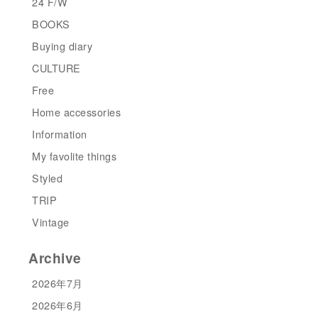
24 F/W
BOOKS
Buying diary
CULTURE
Free
Home accessories
Information
My favolite things
Styled
TRIP
Vintage
Archive
2026年7月
2026年6月