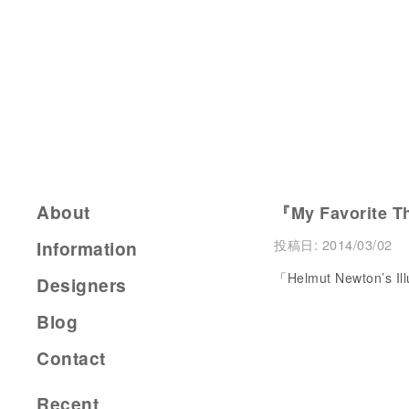
About
『My Favorite T
投稿日:
2014/03/02
Information
「Helmut Newton’s Ill
Designers
Blog
Contact
Recent