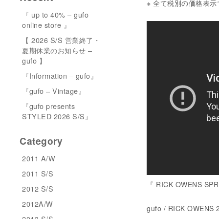
※ 全て税別の価格表示
『 up to 40% – gufo
online store 』
【 2026 S/S 営業終了・
夏期休業のお知らせ –
gufo 】
『Information – gufo』
『gufo – Vintage』
『gufo presents
STYLED 2026 S/S』
Category
2011 A/W
2011 S/S
『 RICK OWENS SP
2012 S/S
2012A/W
gufo / RICK OWENS 
2013 S/S