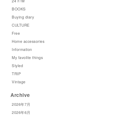
24 F/W
BOOKS
Buying diary
CULTURE
Free
Home accessories
Information
My favolite things
Styled
TRIP
Vintage
Archive
2026年7月
2026年6月