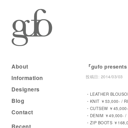
About
『gufo present
投稿日:
2014/03/03
Information
Designers
・LEATHER BLOUSON
Blog
・KNIT ￥53,000- / 
・CUTSEW ￥45,000-
Contact
・DENIM ￥49,000- 
・ZIP BOOTS ￥168,0
Recent