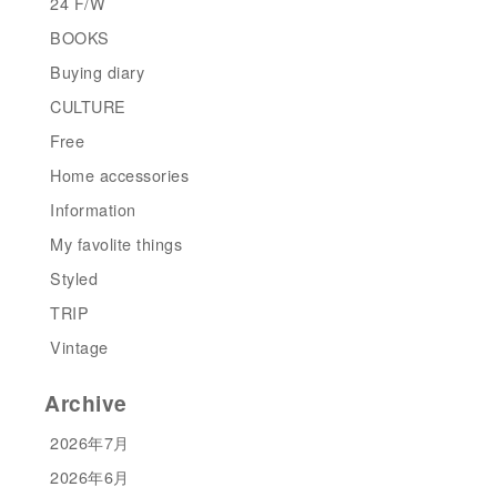
24 F/W
BOOKS
Buying diary
CULTURE
Free
Home accessories
Information
My favolite things
Styled
TRIP
Vintage
Archive
2026年7月
2026年6月