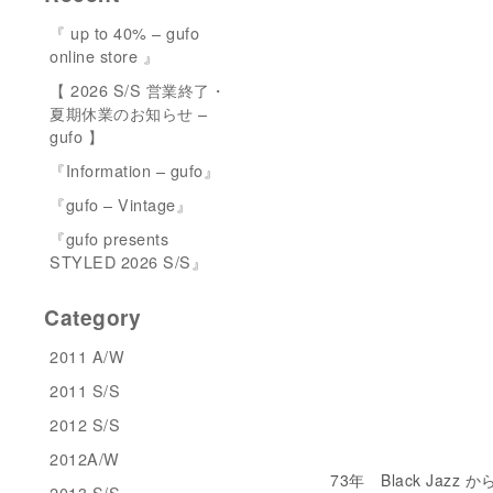
『 up to 40% – gufo
online store 』
【 2026 S/S 営業終了・
夏期休業のお知らせ –
gufo 】
『Information – gufo』
『gufo – Vintage』
『gufo presents
STYLED 2026 S/S』
Category
2011 A/W
2011 S/S
2012 S/S
2012A/W
73年 Black Jaz
2013 S/S