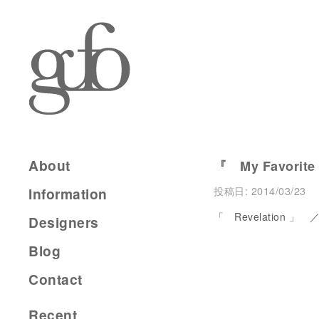
About
『 My Favorite
投稿日:
2014/03/23
Information
「 Revelation 」 ／
Designers
Blog
Contact
Recent